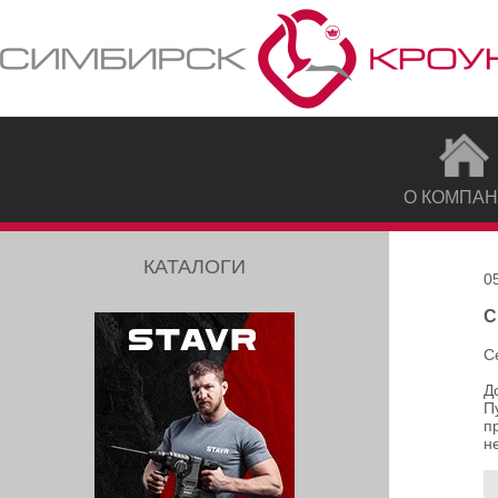
О КОМПА
КАТАЛОГИ
0
С
С
Д
П
п
н