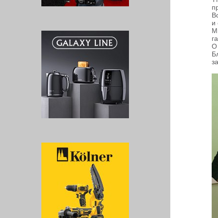
п
В
и
М
г
О
Б
з