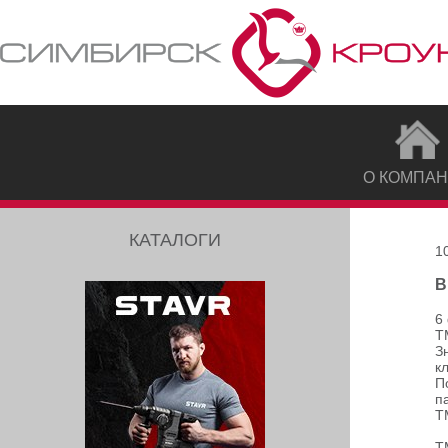
О КОМПА
КАТАЛОГИ
1
В
6
Т
З
к
П
п
Т
Т