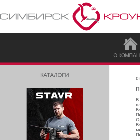
О КОМПА
КАТАЛОГИ
0
П
В
п
Б
П
О
В
м
П