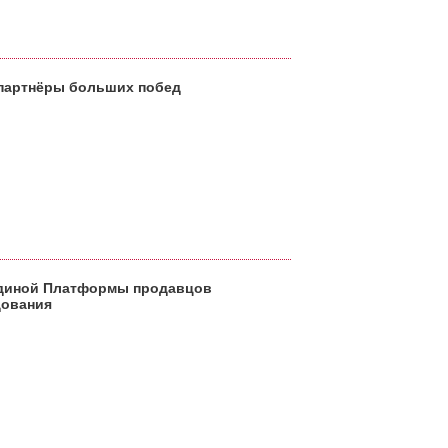
 партнёры больших побед
Единой Платформы продавцов
дования