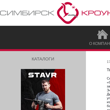
О КОМПА
КАТАЛОГИ
1
Т
С
«
з
З
Д
у
и
б
д