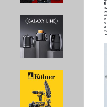
В
н
р
н
В
а
и
к
о