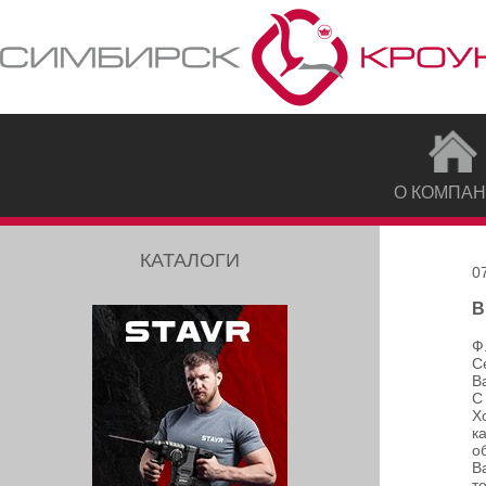
О КОМПА
КАТАЛОГИ
0
В
Ф
С
В
С
Х
к
о
В
т