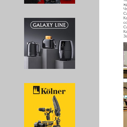
жд
Ч
С
К
с
С
К
З